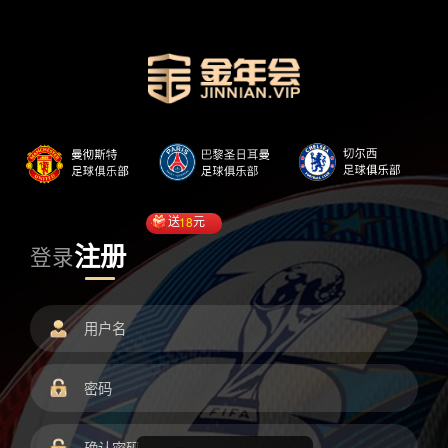
送
18
元
注册
登录