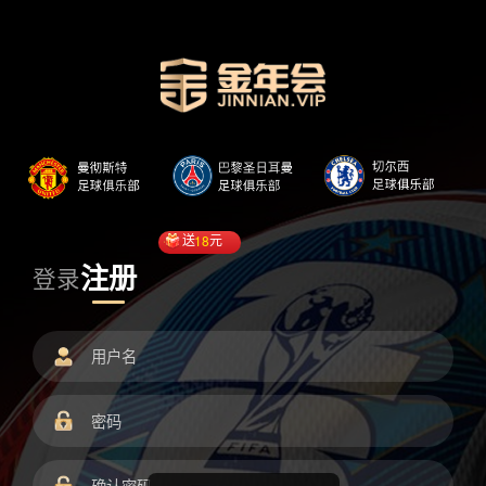
送
18
元
注册
登录